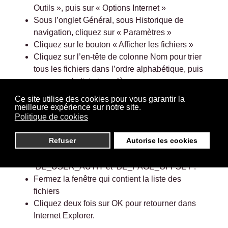
Outils », puis sur « Options Internet »
Sous l’onglet Général, sous Historique de
navigation, cliquez sur « Paramètres »
Cliquez sur le bouton « Afficher les fichiers »
Cliquez sur l’en-tête de colonne Nom pour trier
tous les fichiers dans l’ordre alphabétique, puis
parcourez la liste jusqu’à ce que vous voyez
des fichiers commençant par le préfixe « Cookie
Ce site utilise des cookies pour vous garantir la
». (tous les cookies possèdent ce préfixe et
meilleure expérience sur notre site.
Politique de cookies
contiennent habituellement le nom du site Web
qui a créé le cookie).
Refuser
Autorise les cookies
Sélectionnez et supprimez les cookies suivants
: ‘displayCookieConsent’, ‘PHPSESSID’,
‘BE_USER_AUTH’ et ‘BE_PAGE_OFFSET’.
Fermez la fenêtre qui contient la liste des
fichiers
Cliquez deux fois sur OK pour retourner dans
Internet Explorer.